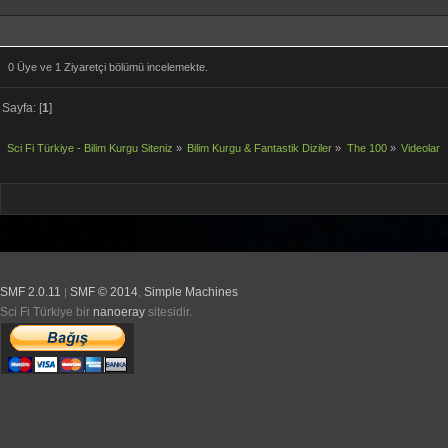
0 Üye ve 1 Ziyaretçi bölümü incelemekte.
Sayfa: [
1
]
Sci Fi Türkiye - Bilim Kurgu Siteniz
»
Bilim Kurgu & Fantastik Diziler
»
The 100
»
Videolar
SMF 2.0.11
SMF © 2014
Simple Machines
|
,
Sci Fi Türkiye bir
nanoeray
sitesidir.