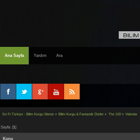
Ana Sayfa
Yardım
Ara
Sci Fi Türkiye - Bilim Kurgu Siteniz
»
Bilim Kurgu & Fantastik Diziler
»
The 100
»
Videolar
Sayfa: [
1
]
Konu