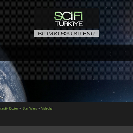
tastik Diziler
»
Star Wars
»
Videolar