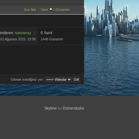
Son İleti
Yanıt
/
Gösterim
önderen:
nanoeray
0 Yanıt
01 Ağustos 2015, 18:56
1448 Gösterim
Gitmek istediğiniz yer:
Skyline
by
Dzinerstudio