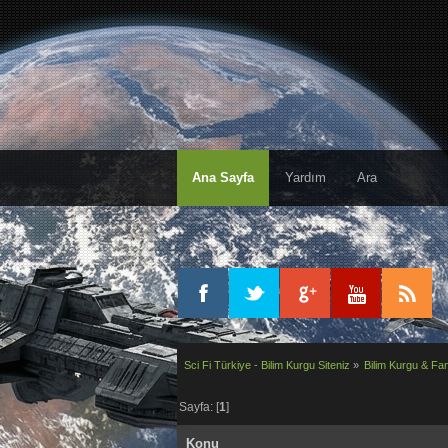
Ana Sayfa
Yardım
Ara
Sci Fi Türkiye - Bilim Kurgu Siteniz
»
Bilim Kurgu & Fan
Sayfa: [
1
]
Konu