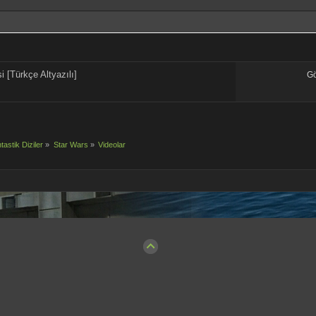
i [Türkçe Altyazılı]
G
tastik Diziler
»
Star Wars
»
Videolar