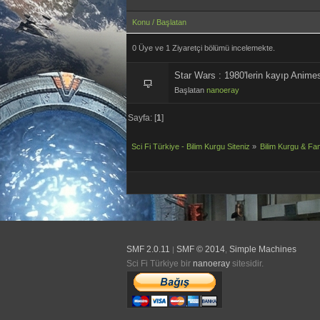
Konu
/
Başlatan
0 Üye ve 1 Ziyaretçi bölümü incelemekte.
Star Wars : 1980'lerin kayıp Animes
Başlatan
nanoeray
Sayfa: [
1
]
Sci Fi Türkiye - Bilim Kurgu Siteniz
»
Bilim Kurgu & Fan
SMF 2.0.11
SMF © 2014
Simple Machines
|
,
Sci Fi Türkiye bir
nanoeray
sitesidir.