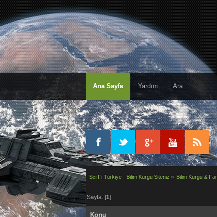
Ana Sayfa
Yardım
Ara
Sci Fi Türkiye - Bilim Kurgu Siteniz
»
Bilim Kurgu & Fan
Sayfa: [
1
]
Konu