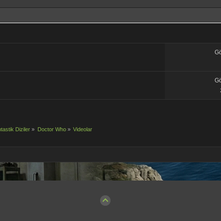
G
G
tastik Diziler
»
Doctor Who
»
Videolar