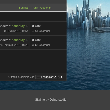
Son İleti
Yanıt
/
Gösterim
önderen:
nanoeray
0 Yanıt
05 Eylül 2015, 19:54
4854 Gösterim
önderen:
nanoeray
0 Yanıt
26 Temmuz 2015, 18:28
3268 Gösterim
Gitmek istediğiniz yer:
Skyline
by
Dzinerstudio