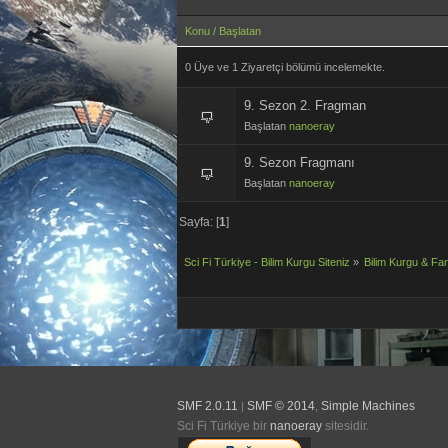
Konu
/
Başlatan
0 Üye ve 1 Ziyaretçi bölümü incelemekte.
9. Sezon 2. Fragman
Başlatan
nanoeray
9. Sezon Fragmanı
Başlatan
nanoeray
Sayfa: [
1
]
Sci Fi Türkiye - Bilim Kurgu Siteniz
»
Bilim Kurgu & Fan
SMF 2.0.11
SMF © 2014
Simple Machines
|
,
Sci Fi Türkiye bir
nanoeray
sitesidir.