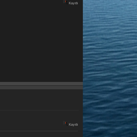
Kayıtlı
Kayıtlı