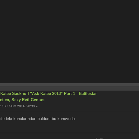
 Katee Sackhoff "Ask Katee 2013" Part 1 - Battlestar
ctica, Sexy Evil Genius
:
18 Kasım 2014, 20:39 »
sitedeki konularından buldum bu konuyuda.
Alıntı