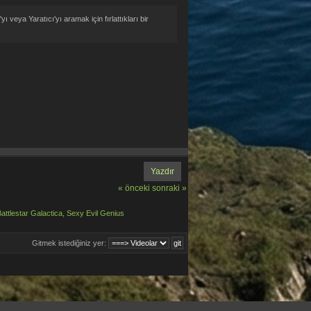
 veya Yaratıcı'yı aramak için fırlattıkları bir
Yazdır
« önceki
sonraki »
attlestar Galactica, Sexy Evil Genius
Gitmek istediğiniz yer: