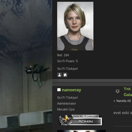
İleti: 184
Sci Fi Puanı: 5
Sci Fi Türkiye!
Ynt:
nanoeray
Gala
Sci Fi Türkiye!
«
Yanıtla #2 
Administrator
Meraklı Üye
evet eski 