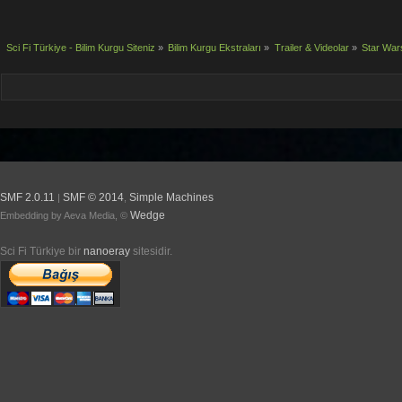
Sci Fi Türkiye - Bilim Kurgu Siteniz
»
Bilim Kurgu Ekstraları
»
Trailer & Videolar
»
Star Wars
SMF 2.0.11
SMF © 2014
Simple Machines
|
,
Wedge
Embedding by Aeva Media, ©
Sci Fi Türkiye bir
nanoeray
sitesidir.