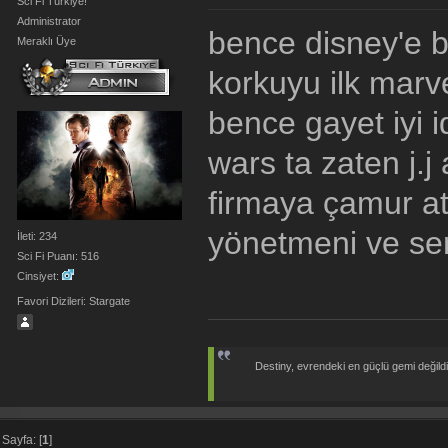
Sci Fi Türkiye!
Administrator
bence disney'e 
Meraklı Üye
korkuyu ilk marv
bence gayet iyi id
wars ta zaten j.j
firmaya çamur at
yönetmeni ve sena
İleti: 234
Sci Fi Puanı: 516
Cinsiyet:
Favori Dizileri: Stargate
Destiny, evrendeki en güçlü gemi değildir;
Sayfa: [
1
]