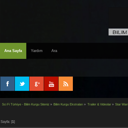
Ana Sayfa
Yardım
Ara
Sci Fi Türkiye - Bilim Kurgu Siteniz
»
Bilim Kurgu Ekstraları
»
Trailer & Videolar
»
Star Wars
Sayfa: [
1
]