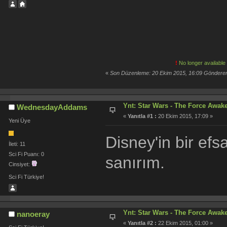
!
No longer available
«
Son Düzenleme: 20 Ekim 2015, 16:09 Göndere
Ynt: Star Wars - The Force Awaken
WednesdayAddams
«
Yanıtla #1 :
20 Ekim 2015, 17:09 »
Yeni Üye
Disney'in bir efs
İleti: 11
Sci Fi Puanı: 0
sanırım.
Cinsiyet:
Sci Fi Türkiye!
Ynt: Star Wars - The Force Awaken
nanoeray
«
Yanıtla #2 :
22 Ekim 2015, 01:00 »