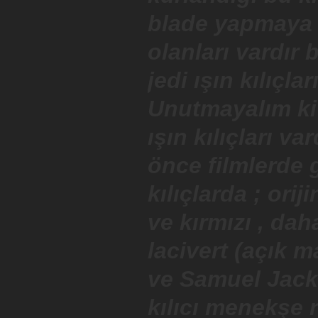
blade yapmaya iz
olanları vardır
jedi ışın kılıçlar
Unutmayalım ki i
ışın kılıçları v
önce filmlerde 
kılıçlarda ; oriji
ve kırmızı , dah
lacivert (açık m
ve Samuel Jack
kılıcı menekşe 