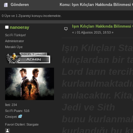
Gönderen
Konu: Işın Kılıçları Hakkında Bilinmesi
0 Üye ve 1 Ziyaretçi konuyu incelemekte.
Işın Kılıçları Hakkında Bilinmesi
nanoeray
«
:
01 Ağustos 2015, 18:53 »
Sci Fi Türkiye!
Administrator
Işın Kılıçları S
Meraklı Üye
kılıçlardan bir t
Lord ların terci
kurlanılmaktad
anılacaktır. Kit
Jedi ve Sith
İleti: 234
Sci Fi Puanı: 516
bunu kurlanmakta
Cinsiyet:
Favori Dizileri: Stargate
kurlandığı bu kı