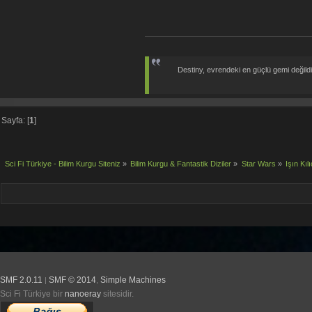
Destiny, evrendeki en güçlü gemi değildir;
Sayfa: [
1
]
Sci Fi Türkiye - Bilim Kurgu Siteniz
»
Bilim Kurgu & Fantastik Diziler
»
Star Wars
»
Işın Kı
SMF 2.0.11
SMF © 2014
Simple Machines
|
,
Sci Fi Türkiye bir
nanoeray
sitesidir.