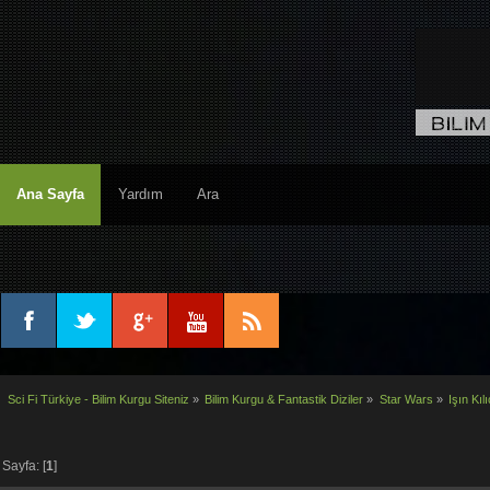
Ana Sayfa
Yardım
Ara
Sci Fi Türkiye - Bilim Kurgu Siteniz
»
Bilim Kurgu & Fantastik Diziler
»
Star Wars
»
Işın Kı
Sayfa: [
1
]