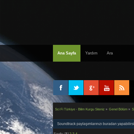
Ana Sayfa
Yardım
Ara
Sci Fi Türkiye - Bilim Kurgu Siteniz
»
Genel Bölüm
»
S
Soundtrack paylaşımlarınızı buradan yapabilirsi
Sayfa: [
1
]
2
3
4