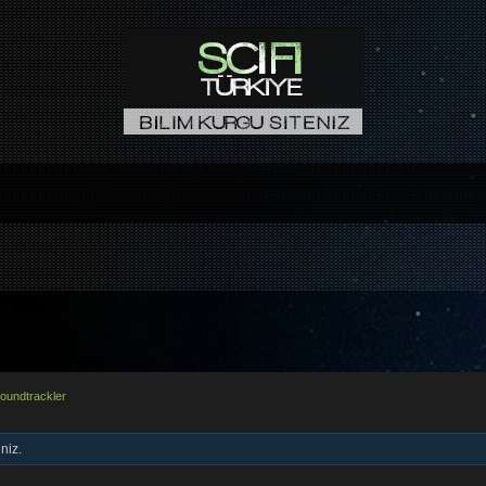
oundtrackler
niz.