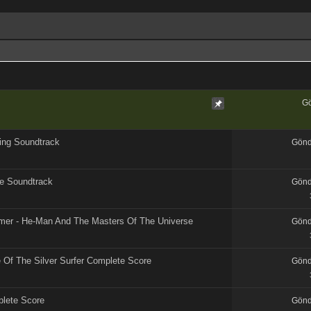
G
ing Soundtrack
Gönd
se Soundtrack
Gönd
mer - He-Man And The Masters Of The Universe
Gönd
e Of The Silver Surfer Complete Score
Gönd
plete Score
Gönd