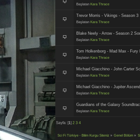
Başlatan
Kara Thrace
Trevor Morris - Vikings - Season 3
Başlatan
Kara Thrace
Blake Neely - Arrow - Season 2 So
Başlatan
Kara Thrace
Tom Holkenborg - Mad Max - Fury
Başlatan
Kara Thrace
Michael Giacchino - John Carter S
Başlatan
Kara Thrace
Michael Giacchino - Jupiter Ascen
Başlatan
Kara Thrace
Guardians of the Galaxy Soundtra
Başlatan
Kara Thrace
Sayfa: [
1
]
2
3
4
Sci Fi Türkiye - Bilim Kurgu Siteniz
»
Genel Bölüm
»
S