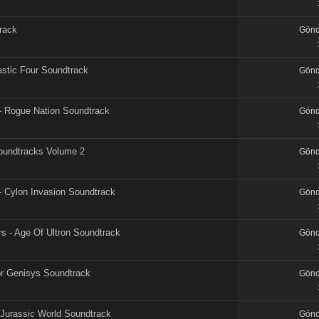
rack
Gönd
astic Four Soundtrack
Gönd
- Rogue Nation Soundtrack
Gönd
oundtracks Volume 2
Gönd
 - Cylon Invasion Soundtrack
Gönd
rs - Age Of Ultron Soundtrack
Gönd
tor Genisys Soundtrack
Gönd
 Jurassic World Soundtrack
Gönd