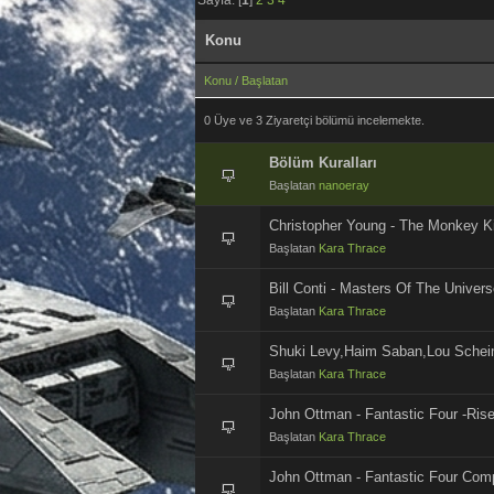
Konu
Konu
/
Başlatan
0 Üye ve 3 Ziyaretçi bölümü incelemekte.
Bölüm Kuralları
Başlatan
nanoeray
Christopher Young - The Monkey K
Başlatan
Kara Thrace
Bill Conti - Masters Of The Univer
Başlatan
Kara Thrace
Shuki Levy,Haim Saban,Lou Schei
Başlatan
Kara Thrace
John Ottman - Fantastic Four -Ris
Başlatan
Kara Thrace
John Ottman - Fantastic Four Com