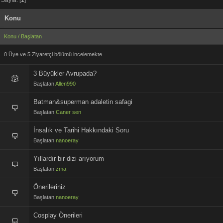
Konu
Konu
/
Başlatan
0 Üye ve 5 Ziyaretçi bölümü incelemekte.
3 Büyükler Avrupada?
Başlatan
Allen990
Batman&superman adaletin safagi
Başlatan
Caner sen
İnsalık ve Tarihi Hakkındaki Soru
Başlatan
nanoeray
Yıllardır bir dizi arıyorum
Başlatan
zma
Önerileriniz
Başlatan
nanoeray
Cosplay Önerileri