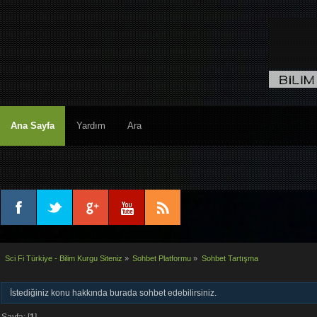
Ana Sayfa
Yardım
Ara
Sci Fi Türkiye - Bilim Kurgu Siteniz
»
Sohbet Platformu
»
Sohbet Tartışma
İstediğiniz konu hakkında burada sohbet edebilirsiniz.
Sayfa: [
1
]