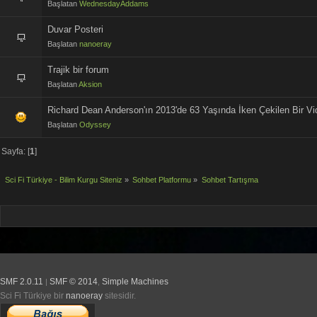
Başlatan
WednesdayAddams
Duvar Posteri
Başlatan
nanoeray
Trajik bir forum
Başlatan
Aksion
Richard Dean Anderson'ın 2013'de 63 Yaşında İken Çekilen Bir V
Başlatan
Odyssey
Sayfa: [
1
]
Sci Fi Türkiye - Bilim Kurgu Siteniz
»
Sohbet Platformu
»
Sohbet Tartışma
SMF 2.0.11
SMF © 2014
Simple Machines
|
,
Sci Fi Türkiye bir
nanoeray
sitesidir.