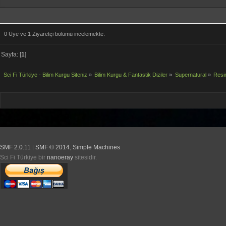
0 Üye ve 1 Ziyaretçi bölümü incelemekte.
Sayfa: [
1
]
Sci Fi Türkiye - Bilim Kurgu Siteniz
»
Bilim Kurgu & Fantastik Diziler
»
Supernatural
»
Resi
SMF 2.0.11
SMF © 2014
Simple Machines
|
,
Sci Fi Türkiye bir
nanoeray
sitesidir.