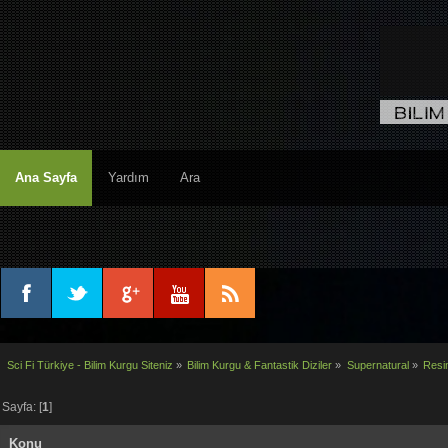
Ana Sayfa
Yardım
Ara
Sci Fi Türkiye - Bilim Kurgu Siteniz
»
Bilim Kurgu & Fantastik Diziler
»
Supernatural
»
Resi
Sayfa: [
1
]
Konu