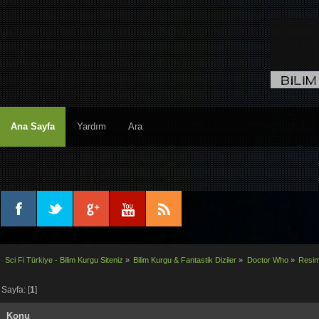
Ana Sayfa
Yardım
Ara
Sci Fi Türkiye - Bilim Kurgu Siteniz
»
Bilim Kurgu & Fantastik Diziler
»
Doctor Who
»
Resim
Sayfa: [
1
]
Konu