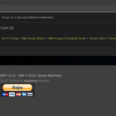
0 Üye ve 1 Ziyaretçi bölümü incelemekte.
Sayfa: [
1
]
Sci Fi Türkiye - Bilim Kurgu Siteniz
»
Bilim Kurgu & Fantastik Diziler
»
Doctor Who
»
Resim
SMF 2.0.11
SMF © 2014
Simple Machines
|
,
Sci Fi Türkiye bir
nanoeray
sitesidir.