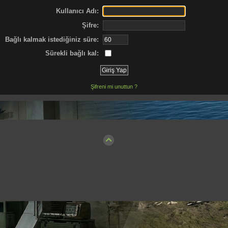
Kullanıcı Adı:
Şifre:
Bağlı kalmak istediğiniz süre:
Sürekli bağlı kal:
Şifreni mi unuttun ?