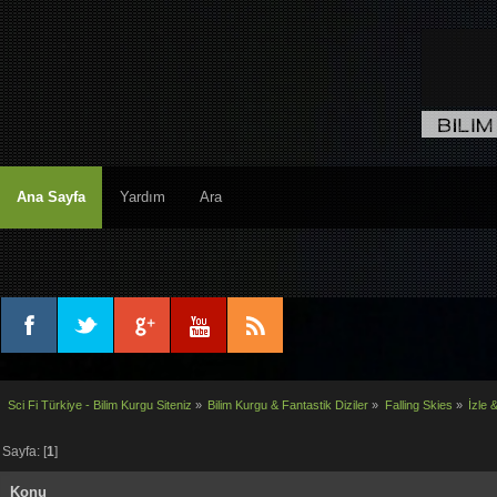
Ana Sayfa
Yardım
Ara
Sci Fi Türkiye - Bilim Kurgu Siteniz
»
Bilim Kurgu & Fantastik Diziler
»
Falling Skies
»
İzle &
Sayfa: [
1
]
Konu