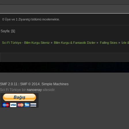
0 Üye ve 1 Ziyaretçi bölümü incelemekte.
Sayfa: [
1
]
Sci Fi Türkiye - Bilim Kurgu Siteniz
»
Bilim Kurgu & Fantastik Diziler
»
Falling Skies
»
İzle &
SMF 2.0.11
SMF © 2014
Simple Machines
|
,
Sci Fi Türkiye bir
nanoeray
sitesidir.