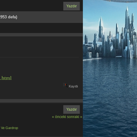
Yazdır
953 defa)
.html
Kayıtlı
Yazdır
« önceki
sonraki »
e Ve Gardrop