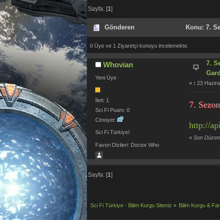
Sayfa: [
1
]
Gönderen
Konu: 7. Se
0 Üye ve 1 Ziyaretçi konuyu incelemekte.
7. S
Whovian
Gar
Yeni Üye
«
:
23 Hazira
İleti: 1
7. Sezo
Sci Fi Puanı: 0
Cinsiyet:
http://a
Sci Fi Türkiye!
«
Son Düzenl
Favori Dizileri: Doctor Who
Sayfa: [
1
]
Sci Fi Türkiye - Bilim Kurgu Siteniz
»
Bilim Kurgu & Fan