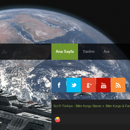
Ana Sayfa
Yardım
Ara
Sci Fi Türkiye - Bilim Kurgu Siteniz
»
Bilim Kurgu & Fan