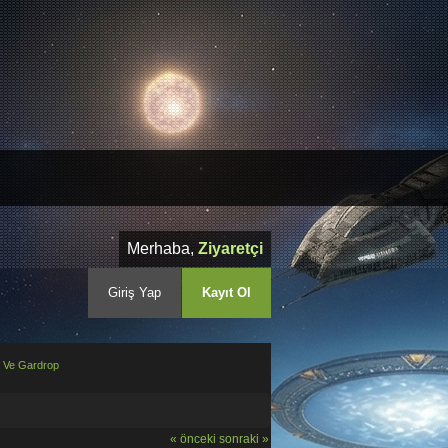
Merhaba,
Ziyaretçi
Giriş Yap
Kayıt Ol
e Ve Gardrop
« önceki
sonraki »