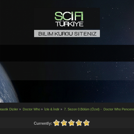
tastik Diziler
»
Doctor Who
»
İzle & İndir
»
7. Sezon 0.Bölüm (Özel) -  Doctor Who Pencer
Currently: