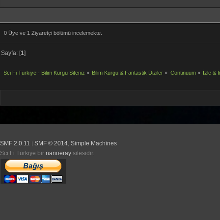
0 Üye ve 1 Ziyaretçi bölümü incelemekte.
Sayfa: [
1
]
Sci Fi Türkiye - Bilim Kurgu Siteniz
»
Bilim Kurgu & Fantastik Diziler
»
Continuum
»
İzle & İ
SMF 2.0.11
SMF © 2014
Simple Machines
|
,
Sci Fi Türkiye bir
nanoeray
sitesidir.