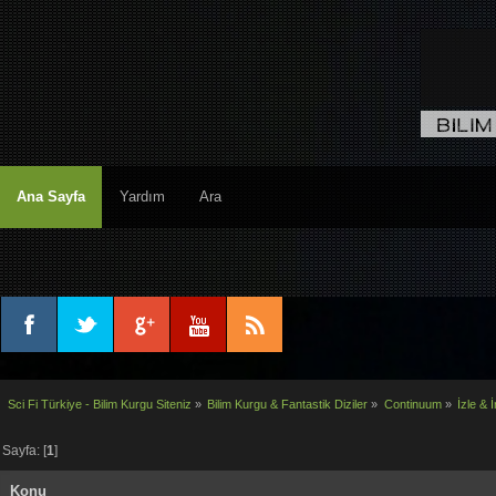
Ana Sayfa
Yardım
Ara
Sci Fi Türkiye - Bilim Kurgu Siteniz
»
Bilim Kurgu & Fantastik Diziler
»
Continuum
»
İzle & İ
Sayfa: [
1
]
Konu