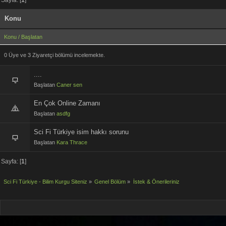
Konu
Konu
/
Başlatan
0 Üye ve 3 Ziyaretçi bölümü incelemekte.
....
Başlatan
Caner sen
En Çok Online Zamanı
Başlatan
asdfg
Sci Fi Türkiye isim hakkı sorunu
Başlatan
Kara Thrace
Sayfa: [
1
]
Sci Fi Türkiye - Bilim Kurgu Siteniz
»
Genel Bölüm
»
İstek & Önerileriniz