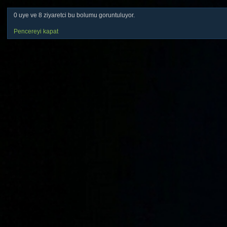
0 uye ve 8 ziyaretci bu bolumu goruntuluyor.
Pencereyi kapat