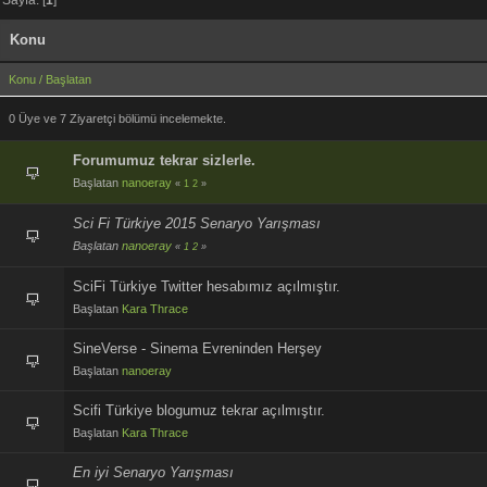
Konu
Konu
/
Başlatan
0 Üye ve 7 Ziyaretçi bölümü incelemekte.
Forumumuz tekrar sizlerle.
Başlatan
nanoeray
«
1
2
»
Sci Fi Türkiye 2015 Senaryo Yarışması
Başlatan
nanoeray
«
1
2
»
SciFi Türkiye Twitter hesabımız açılmıştır.
Başlatan
Kara Thrace
SineVerse - Sinema Evreninden Herşey
Başlatan
nanoeray
Scifi Türkiye blogumuz tekrar açılmıştır.
Başlatan
Kara Thrace
En iyi Senaryo Yarışması