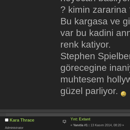
? kimin zararina
Bu kargasa ve gi
var bu kadini anne
renk katiyor.
Stephen Spielberg
görecegine inani
muhtesem hollywo
güzel parliyor.
Ynt: Extant
Kara Thrace
«
Yanıtla #1 :
13 Kasım 2014, 08:20 »
Administrator