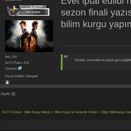
Evet iptal edild
sezon finali yazıs
bilim kurgu yapı
İleti: 234
Destiny, evrendeki en güçlü gemi değildir;
Sci Fi Puanı: 516
Cinsiyet:
Favori Dizileri: Stargate
Sayfa: [
1
]
Sci Fi Türkiye - Bilim Kurgu Siteniz
»
Bilim Kurgu & Fantastik Diziler
»
Diğer Bilimkurgu Fant