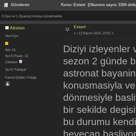
Gönderen
Konu: Extant (Okunma sayısı 3304 defa
0 Üye ve 1 Ziyaretçi konuyu incelemekte.
Extant
Aksion
«
:
12 Kasım 2014, 23:51 »
Yeni Üye
Diziyi izleyenler
İleti: 10
Sci Fi Puanı: 12
sezon 2 günde bi
Cinsiyet:
astronat bayanin
Sci Fi Türkiye!
Favori Dizileri: Fringe
konusmasiyla ve 
dönmesiyle basli
bir sekilde degis
bu durumu kendi 
heyecan basliyor.