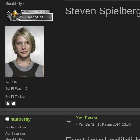
Meraklı Üye
Steven Spielberg
İleti: 184
Sci Fi Puanı: 5
Sci Fi Türkiye!
Ynt: Extant
nanoeray
«
Yanıtla #2 :
13 Kasım 2014, 13:38 »
Sci Fi Türkiye!
Administrator
Meraklı Üye