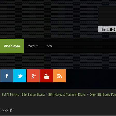
Ana Sayfa
Yardım
Ara
Sci Fi Türkiye - Bilim Kurgu Siteniz
»
Bilim Kurgu & Fantastik Diziler
»
Diğer Bilimkurgu Fant
Sayfa: [
1
]