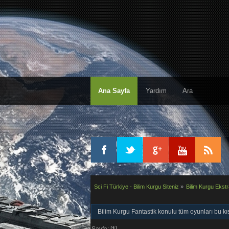
Ana Sayfa
Yardım
Ara
Sci Fi Türkiye - Bilim Kurgu Siteniz
»
Bilim Kurgu Ekstr
Bilim Kurgu Fantastik konulu tüm oyunları bu kıs
Sayfa: [
1
]