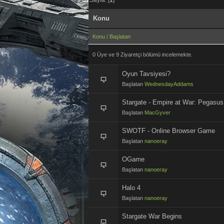
Konu
Konu
/
Başlatan
0 Üye ve 9 Ziyaretçi bölümü incelemekte.
Oyun Tavsiyesi?
Başlatan
WednesdayAddams
Stargate - Empire at War: Pegasus
Başlatan
MacGyver
SWOTF - Online Browser Game
Başlatan
nanoeray
OGame
Başlatan
nanoeray
Halo 4
Başlatan
nanoeray
Stargate War Begins