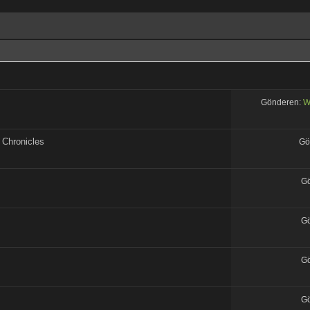
Gönderen:
W
 Chronicles
Gö
G
G
G
G