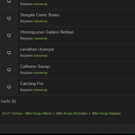
Başlatan
nanoeray
Stargate Comic Books
Başlatan
nanoeray
Otostopçunun Galaksi Rehberi
Başlatan
nanoeray
Leviathan Uyanıyor
Başlatan
nanoeray
Calibanın Savaşı
Başlatan
nanoeray
Catching Fire
Başlatan
nanoeray
Sayfa: [
1
]
Sci Fi Türkiye - Bilim Kurgu Siteniz
»
Bilim Kurgu Ekstraları
»
Bilim Kurgu Kitapları