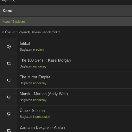
Konu
Konu
/
Başlatan
0 Üye ve 1 Ziyaretçi bölümü incelemekte.
İntikal
Başlatan
eregion
The 100 Serisi : Kass Morgan
Başlatan
nanoeray
The Mirror Empire
Başlatan
nanoeray
Marslı - Martian (Andy Weir)
Başlatan
nanoeray
Ütopik Sinema
Başlatan
lostmessiah
Zamanın Bekçileri - Anılan