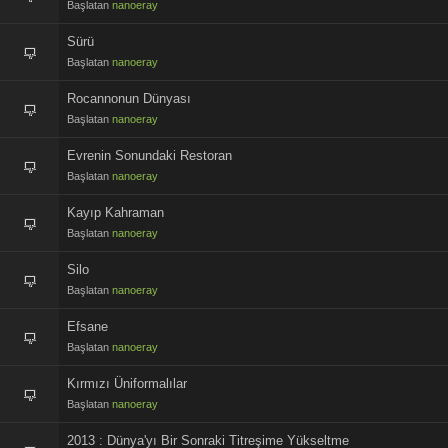
Başlatan
nanoeray
Sürü
Başlatan
nanoeray
Rocannonun Dünyası
Başlatan
nanoeray
Evrenin Sonundaki Restoran
Başlatan
nanoeray
Kayıp Kahraman
Başlatan
nanoeray
Silo
Başlatan
nanoeray
Efsane
Başlatan
nanoeray
Kırmızı Üniformalılar
Başlatan
nanoeray
2013 : Dünya'yı Bir Sonraki Titreşime Yükseltme