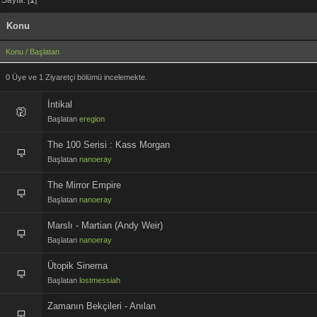
Konu
Konu
/
Başlatan
0 Üye ve 1 Ziyaretçi bölümü incelemekte.
İntikal
Başlatan
eregion
The 100 Serisi : Kass Morgan
Başlatan
nanoeray
The Mirror Empire
Başlatan
nanoeray
Marslı - Martian (Andy Weir)
Başlatan
nanoeray
Ütopik Sinema
Başlatan
lostmessiah
Zamanın Bekçileri - Anılan