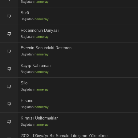
Başlatan
nanoeray
Sürü
Başlatan
nanoeray
Rocannonun Dünyası
Başlatan
nanoeray
Evrenin Sonundaki Restoran
Başlatan
nanoeray
Kayıp Kahraman
Başlatan
nanoeray
Silo
Başlatan
nanoeray
Efsane
Başlatan
nanoeray
Kırmızı Üniformalılar
Başlatan
nanoeray
2013 : Dünya'yı Bir Sonraki Titreşime Yükseltme