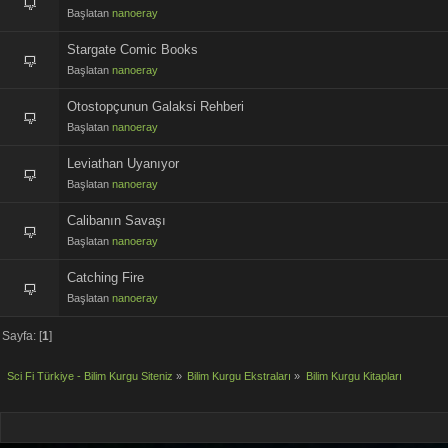
Başlatan
nanoeray
Stargate Comic Books
Başlatan
nanoeray
Otostopçunun Galaksi Rehberi
Başlatan
nanoeray
Leviathan Uyanıyor
Başlatan
nanoeray
Calibanın Savaşı
Başlatan
nanoeray
Catching Fire
Başlatan
nanoeray
Sayfa: [
1
]
Sci Fi Türkiye - Bilim Kurgu Siteniz
»
Bilim Kurgu Ekstraları
»
Bilim Kurgu Kitapları