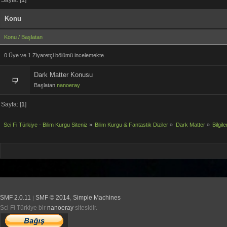
Konu
Konu
/
Başlatan
0 Üye ve 1 Ziyaretçi bölümü incelemekte.
Dark Matter Konusu
Başlatan
nanoeray
Sayfa: [
1
]
Sci Fi Türkiye - Bilim Kurgu Siteniz
»
Bilim Kurgu & Fantastik Diziler
»
Dark Matter
»
Bilgile
SMF 2.0.11
SMF © 2014
Simple Machines
|
,
Sci Fi Türkiye bir
nanoeray
sitesidir.