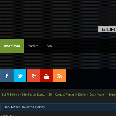
Ana Sayfa
Yardım
Ara
Sci Fi Türkiye - Bilim Kurgu Siteniz
»
Bilim Kurgu & Fantastik Diziler
»
Dark Matter
»
Bilgile
Dark Matter Hakkında Herşey
Sayfa: [
1
]