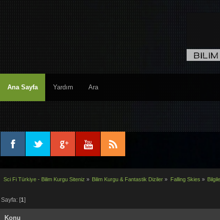
Ana Sayfa
Yardım
Ara
Sci Fi Türkiye - Bilim Kurgu Siteniz
»
Bilim Kurgu & Fantastik Diziler
»
Falling Skies
»
Bilgil
Sayfa: [
1
]
Konu