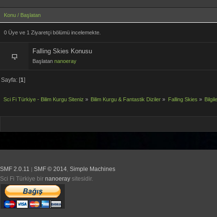
Konu
/
Başlatan
0 Üye ve 1 Ziyaretçi bölümü incelemekte.
Falling Skies Konusu
Başlatan
nanoeray
Sayfa: [
1
]
Sci Fi Türkiye - Bilim Kurgu Siteniz
»
Bilim Kurgu & Fantastik Diziler
»
Falling Skies
»
Bilgil
SMF 2.0.11
SMF © 2014
Simple Machines
|
,
Sci Fi Türkiye bir
nanoeray
sitesidir.